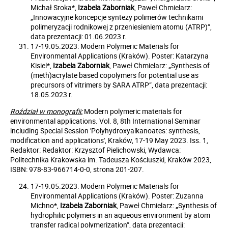
Michał Sroka*,
Izabela Zaborniak
, Paweł Chmielarz:
„Innowacyjne koncepcje syntezy polimerów technikami
polimeryzacji rodnikowej z przeniesieniem atomu (ATRP)”,
data prezentacji: 01.06.2023 r.
17-19.05.2023: Modern Polymeric Materials for
Environmental Applications (Kraków). Poster: Katarzyna
Kisiel*,
Izabela Zaborniak
, Paweł Chmielarz: „Synthesis of
(meth)acrylate based copolymers for potential use as
precursors of vitrimers by SARA ATRP”, data prezentacji:
18.05.2023 r.
Roździał w monografii:
Modern polymeric materials for
environmental applications. Vol. 8, 8th International Seminar
including Special Session 'Polyhydroxyalkanoates: synthesis,
modification and applications', Kraków, 17-19 May 2023. Iss. 1,
Redaktor: Redaktor: Krzysztof Pielichowski, Wydawca:
Politechnika Krakowska im. Tadeusza Kościuszki, Kraków 2023,
ISBN: 978-83-966714-0-0, strona 201-207.
17-19.05.2023: Modern Polymeric Materials for
Environmental Applications (Kraków). Poster: Zuzanna
Michno*,
Izabela Zaborniak
, Paweł Chmielarz: „Synthesis of
hydrophilic polymers in an aqueous environment by atom
transfer radical polymerization”, data prezentacji: