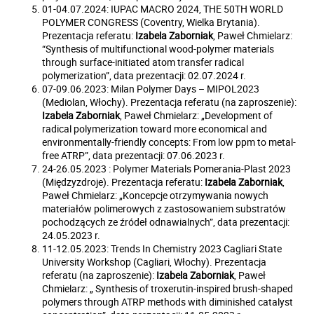
01-04.07.2024: IUPAC MACRO 2024, THE 50TH WORLD
POLYMER CONGRESS (Coventry, Wielka Brytania).
Prezentacja referatu:
Izabela Zaborniak
, Paweł Chmielarz:
“Synthesis of multifunctional wood-polymer materials
through surface-initiated atom transfer radical
polymerization”, data prezentacji: 02.07.2024 r.
07-09.06.2023: Milan Polymer Days – MIPOL2023
(Mediolan, Włochy). Prezentacja referatu (na zaproszenie):
Izabela Zaborniak
, Paweł Chmielarz: „Development of
radical polymerization toward more economical and
environmentally-friendly concepts: From low ppm to metal-
free ATRP”, data prezentacji: 07.06.2023 r.
24-26.05.2023 : Polymer Materials Pomerania-Plast 2023
(Międzyzdroje). Prezentacja referatu:
Izabela Zaborniak
,
Paweł Chmielarz: „Koncepcje otrzymywania nowych
materiałów polimerowych z zastosowaniem substratów
pochodzących ze źródeł odnawialnych”, data prezentacji:
24.05.2023 r.
11-12.05.2023: Trends In Chemistry 2023 Cagliari State
University Workshop (Cagliari, Włochy). Prezentacja
referatu (na zaproszenie):
Izabela Zaborniak
, Paweł
Chmielarz: „ Synthesis of troxerutin-inspired brush-shaped
polymers through ATRP methods with diminished catalyst