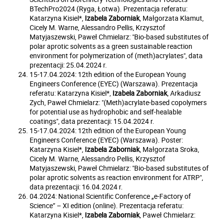
BTechPro2024 (Ryga, Łotwa). Prezentacja referatu:
Katarzyna Kisiel*,
Izabela Zaborniak
, Małgorzata Klamut,
Cicely M. Warne, Alessandro Pellis, Krzysztof
Matyjaszewski, Paweł Chmielarz: "Bio-based substitutes of
polar aprotic solvents as a green sustainable reaction
environment for polymerization of (meth)acrylates", data
prezentacji: 25.04.2024 r.
15-17.04.2024: 12th edition of the European Young
Engineers Conference (EYEC) (Warszawa). Prezentacja
referatu: Katarzyna Kisiel*,
Izabela Zaborniak
, Arkadiusz
Zych, Paweł Chmielarz: "(Meth)acrylate-based copolymers
for potential use as hydrophobic and self-healable
coatings", data prezentacji: 15.04.2024 r.
15-17.04.2024: 12th edition of the European Young
Engineers Conference (EYEC) (Warszawa). Poster:
Katarzyna Kisiel*,
Izabela Zaborniak
, Małgorzata Sroka,
Cicely M. Warne, Alessandro Pellis, Krzysztof
Matyjaszewski, Paweł Chmielarz: "Bio-based substitutes of
polar aprotic solvents as reaction environment for ATRP",
data prezentacji: 16.04.2024 r.
04.2024: National Scientific Conference „e-Factory of
Science” – XI edition (online). Prezentacja referatu:
Katarzyna Kisiel*,
Izabela Zaborniak
, Paweł Chmielarz: