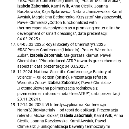
#RSCPoster Conference (LinkedIn). Poster: Michał Sroka*,
Izabela Zaborniak
, Kamil Wilk, Anna Cieślik, Joanna
Raczkowska, Kaja Spilarewicz, Natalia Janiszewska, Kamil
Awsiuk, Magdalena Bednarenko, Krzysztof Matyjaszewski,
Paweł Chmielarz „Cotton functionalized with
thermoresponsive polymers as a promising material in the
development of smart dressings”, data prezentacji:
04.03.2025 r.
04-05.03.2025: Royal Society of Chemistry’s 2025
#RSCPoster Conference (LinkedIn). Poster: Weronika
Zuba*,
Izabela Zaborniak
, Małgorzata Klamut, Paweł
Chemialarz: "Photoinduced ATRP towards green chemistry
aspects", data prezentacji: 04.03.2025 r.
11.2024: National Scientific Conference „e-Factory of
Science” – XII edition (online). Prezentacja referatu:
Weronika Zuba*,
Izabela Zaborniak
, Paweł Chmielarz:
„Fotoindukowana polimeryzacja rodnikowa z
przeniesieniem atomu - metal-free ATRP”, data prezentacji:
23.11.2024 r.
12-14.06.2024: VI Interdyscyplinarna Konferencja
Nano(&)BioMateriały – od teorii do aplikacji. Prezentacja
referatu: Michał Sroka*,
Izabela Zaborniak
, Kamil Wilk, Anna
Cieślik, Joanna Raczkowska, Kamil Awsiuk, Paweł
Chmielarz: „Funkcjonalizacja bawełny termoczułymi