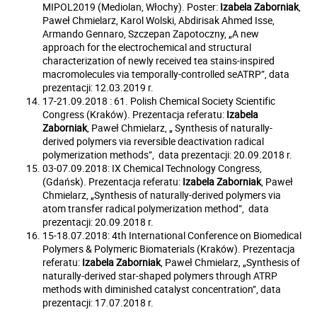
MIPOL2019 (Mediolan, Włochy). Poster:
Izabela Zaborniak
,
Paweł Chmielarz, Karol Wolski, Abdirisak Ahmed Isse,
Armando Gennaro, Szczepan Zapotoczny, „A new
approach for the electrochemical and structural
characterization of newly received tea stains-inspired
macromolecules via temporally-controlled seATRP”, data
prezentacji: 12.03.2019 r.
17-21.09.2018 : 61. Polish Chemical Society Scientific
Congress (Kraków). Prezentacja referatu:
Izabela
Zaborniak
, Paweł Chmielarz, „ Synthesis of naturally-
derived polymers via reversible deactivation radical
polymerization methods”, data prezentacji: 20.09.2018 r.
03-07.09.2018: IX Chemical Technology Congress,
(Gdańsk). Prezentacja referatu:
Izabela Zaborniak
, Paweł
Chmielarz, „Synthesis of naturally-derived polymers via
atom transfer radical polymerization method”, data
prezentacji: 20.09.2018 r.
15-18.07.2018: 4th International Conference on Biomedical
Polymers & Polymeric Biomaterials (Kraków). Prezentacja
referatu:
Izabela Zaborniak
, Paweł Chmielarz, „Synthesis of
naturally-derived star-shaped polymers through ATRP
methods with diminished catalyst concentration”, data
prezentacji: 17.07.2018 r.