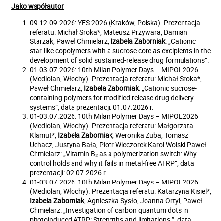
Jako współautor
09-12.09.2026: YES 2026 (Kraków, Polska). Prezentacja
referatu: Michał Sroka*, Mateusz Przywara, Damian
Starzak, Paweł Chmielarz,
Izabela Zaborniak
: „Cationic
star-like copolymers with a sucrose core as excipients in the
development of solid sustained-release drug formulations”.
01-03.07.2026: 10th Milan Polymer Days – MIPOL2026
(Mediolan, Włochy). Prezentacja referatu: Michał Sroka*,
Paweł Chmielarz,
Izabela Zaborniak
: „Cationic sucrose-
containing polymers for modified release drug delivery
systems”, data prezentacji: 01.07.2026 r.
01-03.07.2026: 10th Milan Polymer Days – MIPOL2026
(Mediolan, Włochy). Prezentacja referatu: Małgorzata
Klamut*,
Izabela Zaborniak
, Weronika Zuba, Tomasz
Uchacz, Justyna Bała, Piotr Wieczorek Karol Wolski Paweł
Chmielarz: „Vitamin B₂ as a polymerization switch: Why
control holds and why it fails in metal-free ATRP”, data
prezentacji: 02.07.2026 r.
01-03.07.2026: 10th Milan Polymer Days – MIPOL2026
(Mediolan, Włochy). Prezentacja referatu: Katarzyna Kisiel*,
Izabela Zaborniak
, Agnieszka Sysło, Joanna Ortyl, Paweł
Chmielarz: „Investigation of carbon quantum dots in
photoinduced ATRP: Strengths and limitations ”, data