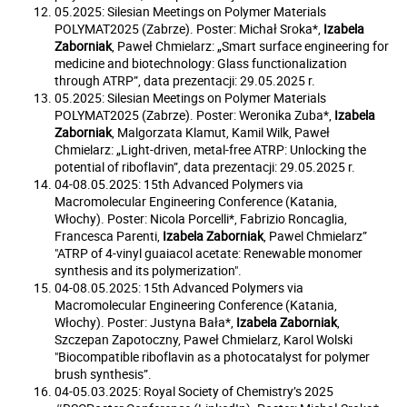
05.2025: Silesian Meetings on Polymer Materials
POLYMAT2025 (Zabrze). Poster: Michał Sroka*,
Izabela
Zaborniak
, Paweł Chmielarz: „Smart surface engineering for
medicine and biotechnology: Glass functionalization
through ATRP”, data prezentacji: 29.05.2025 r.
05.2025: Silesian Meetings on Polymer Materials
POLYMAT2025 (Zabrze). Poster: Weronika Zuba*,
Izabela
Zaborniak
, Malgorzata Klamut, Kamil Wilk, Paweł
Chmielarz: „Light-driven, metal-free ATRP: Unlocking the
potential of riboflavin”, data prezentacji: 29.05.2025 r.
04-08.05.2025: 15th Advanced Polymers via
Macromolecular Engineering Conference (Katania,
Włochy). Poster: Nicola Porcelli*, Fabrizio Roncaglia,
Francesca Parenti,
Izabela Zaborniak
, Pawel Chmielarz”
"ATRP of 4-vinyl guaiacol acetate: Renewable monomer
synthesis and its polymerization".
04-08.05.2025: 15th Advanced Polymers via
Macromolecular Engineering Conference (Katania,
Włochy). Poster: Justyna Bała*,
Izabela Zaborniak
,
Szczepan Zapotoczny, Paweł Chmielarz, Karol Wolski
"Biocompatible riboflavin as a photocatalyst for polymer
brush synthesis”.
04-05.03.2025: Royal Society of Chemistry’s 2025