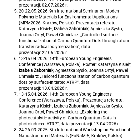
prezentacji: 02.07.2026 r.
20-22.05.2026: 9th International Seminar on Modern
Polymeric Materials for Environmental Applications
(MPM2026, Kraków, Polska). Prezentacja referatu:
Katarzyna Kisiel*,
Izabela Zaborniak
, Agnieszka Sysło,
Joanna Ortyl, Paweł Chmielarz: „Controlled surface
functionalization of Carbon Quantum Dots through atom
transfer radical polymerization”, data
prezentacji: 22.05.2026 r.
13-15.04.2026: 14th European Young Engineers
Conference (Warszawa, Polska). Poster: Katarzyna Kisiel*,
Izabela Zaborniak
, Agnieszka Sysło, Joanna Ortyl, Paweł
Chmielarz: „Tailored functionalization of carbon quantum
dots by surface-initiated ATRP”, data
prezentacji: 13.04.2026 r.
13-15.04.2026: 14th European Young Engineers
Conference (Warszawa, Polska). Prezentacja referatu:
Katarzyna Kisiel*,
Izabela Zaborniak
, Agnieszka Sysło,
Joanna Ortyl, Paweł Chmielarz: „Exploring the
photocatalytic activity of Carbon Quantum Dots in
photoinduced ATRP”, data prezentacji: 13.04.2026 r.
24-26.09.2025: 5th International Workshop on Functional
Nanostructured Materials (FuNaM-5, Kraków, Polska).