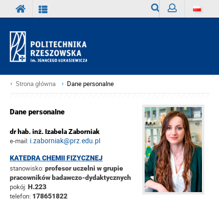
Wyszukiwarka
Zaloguj
Strona główna
Dane personalne
Dane personalne
dr hab. inż. Izabela Zaborniak
i.zaborniak@prz.edu.pl
e-mail:
KATEDRA CHEMII FIZYCZNEJ
stanowisko:
profesor uczelni w grupie
pracowników badawczo-dydaktycznych
pokój:
H.223
telefon:
178651822