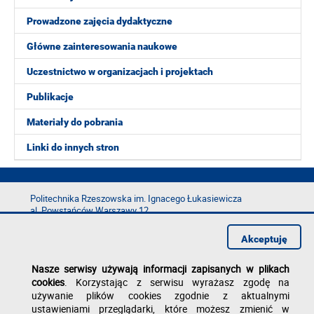
Prowadzone zajęcia dydaktyczne
Główne zainteresowania naukowe
Uczestnictwo w organizacjach i projektach
Publikacje
Materiały do pobrania
Linki do innych stron
Politechnika Rzeszowska im. Ignacego Łukasiewicza
al. Powstańców Warszawy 12
35-029 Rzeszów
Akceptuję
tel.: +48 17 865 11 00
fax: +48 17 854 12 60
Nasze serwisy używają informacji zapisanych w plikach
e-mail:
kancelaria@prz.edu.pl
cookies
. Korzystając z serwisu wyrażasz zgodę na
Deklaracja dostępności
używanie plików cookies zgodnie z aktualnymi
Polityka prywatności
ustawieniami przeglądarki, które możesz zmienić w