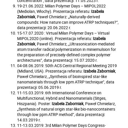
concentration”, data prezentacji: 11.05.2023 r.
19-21.06.2022: Milan Polymer Days – MIPOL2022
(Mediolan, Włochy). Prezentacja referatu:
Izabela
Zaborniak
, Paweł Chmielarz: „Naturally-derived
compounds: How nature can improve ATRP techniques?”,
data prezentacji: 20.06.2022 r.
15-17.07.2020 : Virtual Milan Polymer Days – Virtual
MIPOL2020 (online). Prezentacja referatu:
Izabela
Zaborniak
, Paweł Chmielarz, „Ultrasonication‐mediated
atom transfer radical polymerization in miniemulsion for
the preparation of precisely-defined complex polymer
architectures”, data prezentacji: 15.07.2020 r.
04-08.06.2019: 50th ACS Central Regional Meeting 2019
(Midland, USA). Prezentacja referatu:
Izabela Zaborniak
,
Paweł Chmielarz, „Synthesis of bioinspired star-like
nanomaterials through low ppm ATRP technique”, data
prezentacji: 05.06.2019 r.
11-15.03.2019: 6th International Conference on
Multifunctional, Hybrid and Nanomaterials (Sitges,
Hiszpania). Poster:
Izabela Zaborniak
, Paweł Chmielarz,
„Synthesis of natural origin star-like bio-nanocontainers
through low ppm ATRP method”, data prezentacji:
14.03.2019 r.
11-13.03.2019: 3rd Milan Polymer Days Congress-