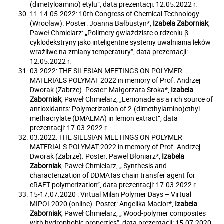
(dimetyloamino) etylu”, data prezentacji: 12.05.2022 r.
11-14.05.2022: 10th Congress of Chemical Technology
(Wrocław). Poster: Joanna Bałbustyn*,
Izabela Zaborniak
,
Paweł Chmielarz: „Polimery gwiaździste o rdzeniu β-
cyklodekstryny jako inteligentne systemy uwalniania leków
wrażliwe na zmiany temperatury”, data prezentacji:
12.05.2022 r.
03.2022: THE SILESIAN MEETINGS ON POLYMER
MATERIALS POLYMAT 2022 in memory of Prof. Andrzej
Dworak (Zabrze). Poster: Małgorzata Sroka*,
Izabela
Zaborniak
, Paweł Chmielarz, „Lemonade as a rich source of
antioxidants: Polymerization of 2-(dimethylamino)ethyl
methacrylate (DMAEMA) in lemon extract”, data
prezentacji: 17.03.2022 r.
03.2022: THE SILESIAN MEETINGS ON POLYMER
MATERIALS POLYMAT 2022 in memory of Prof. Andrzej
Dworak (Zabrze). Poster: Paweł Błoniarz*,
Izabela
Zaborniak
, Paweł Chmielarz, „ Synthesis and
characterization of DDMATas chain transfer agent for
eRAFT polymerization”, data prezentacji: 17.03.2022 r.
15-17.07.2020 : Virtual Milan Polymer Days – Virtual
MIPOL2020 (online). Poster: Angelika Macior*,
Izabela
Zaborniak
, Paweł Chmielarz, „ Wood-polymer composites
with hydrophobic properties”, data prezentacji: 15.07.2020