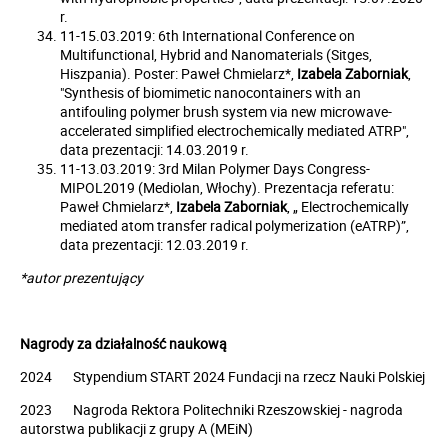
r.
11-15.03.2019: 6th International Conference on
Multifunctional, Hybrid and Nanomaterials (Sitges,
Hiszpania). Poster: Paweł Chmielarz*,
Izabela Zaborniak
,
"Synthesis of biomimetic nanocontainers with an
antifouling polymer brush system via new microwave-
accelerated simplified electrochemically mediated ATRP",
data prezentacji: 14.03.2019 r.
11-13.03.2019: 3rd Milan Polymer Days Congress-
MIPOL2019 (Mediolan, Włochy). Prezentacja referatu:
Paweł Chmielarz*,
Izabela Zaborniak
, „ Electrochemically
mediated atom transfer radical polymerization (eATRP)”,
data prezentacji: 12.03.2019 r.
*autor prezentujący
Nagrody za działalność naukową
2024 Stypendium START 2024 Fundacji na rzecz Nauki Polskiej
2023 Nagroda Rektora Politechniki Rzeszowskiej - nagroda
autorstwa publikacji z grupy A (MEiN)