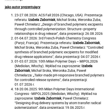
jako autor prezentujący
23-27.08.2026: ACS Fall 2026 (Chicago, USA). Prezentacja
referatu:
Izabela Zaborniak
, Michał Sroka, Weronika Zuba,
Paweł Chmielarz: „Design of branched polymeric excipients
through controlled polymerization: Structure–property
relationships in drug release”, data prezentacji: 26.08.2026
01-04.07.2026: 3rd French-Polish Chemistry Congress
(Paryż, Francja). Prezentacja referatu:
Izabela Zaborniak
,
Michał Sroka, Weronika Zuba, Paweł Chmielarz: “Controlled
synthesis of branched polymeric excipients for modified
drug release applications”, data prezentacji: 04.07.2026 r.
01-03.07.2026: 10th Milan Polymer Days – MIPOL2026
(Mediolan, Włochy). Wykład na zaproszenie:
Izabela
Zaborniak
, Michał Sroka, Weronika Zuba, Paweł
Chmielarza: „Tailor-made pH-responsive branched polymers
for controlled release systems”, data prezentacji:
01.07.2026 r.
18-20.06.2025: 9th Milan Polymer Days International
Congress - MIPOL2025 (Mediolan, Włochy). Wykład na
zaproszenie:
Izabela Zaborniak
, Paweł Chmielarz:
“Designing drug delivery systems by atom transfer radical
polymerization”, data prezentacji: 19.06.2025 r.