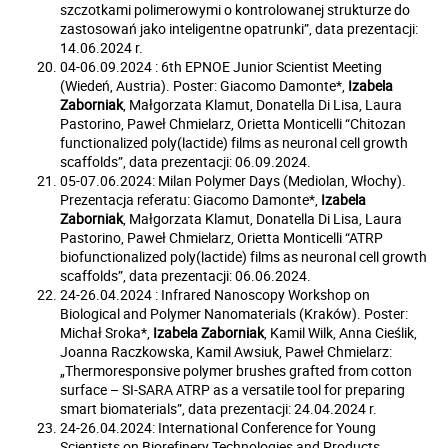
szczotkami polimerowymi o kontrolowanej strukturze do
zastosowań jako inteligentne opatrunki”, data prezentacji:
14.06.2024 r.
04-06.09.2024 : 6th EPNOE Junior Scientist Meeting
(Wiedeń, Austria). Poster: Giacomo Damonte*,
Izabela
Zaborniak
, Małgorzata Klamut, Donatella Di Lisa, Laura
Pastorino, Paweł Chmielarz, Orietta Monticelli “Chitozan
functionalized poly(lactide) films as neuronal cell growth
scaffolds”, data prezentacji: 06.09.2024.
05-07.06.2024: Milan Polymer Days (Mediolan, Włochy).
Prezentacja referatu: Giacomo Damonte*,
Izabela
Zaborniak
, Małgorzata Klamut, Donatella Di Lisa, Laura
Pastorino, Paweł Chmielarz, Orietta Monticelli “ATRP
biofunctionalized poly(lactide) films as neuronal cell growth
scaffolds”, data prezentacji: 06.06.2024.
24-26.04.2024 : Infrared Nanoscopy Workshop on
Biological and Polymer Nanomaterials (Kraków). Poster:
Michał Sroka*,
Izabela Zaborniak
, Kamil Wilk, Anna Cieślik,
Joanna Raczkowska, Kamil Awsiuk, Paweł Chmielarz:
„Thermoresponsive polymer brushes grafted from cotton
surface – SI-SARA ATRP as a versatile tool for preparing
smart biomaterials”, data prezentacji: 24.04.2024 r.
24-26.04.2024: International Conference for Young
Scientists on Biorefinery Technologies and Products