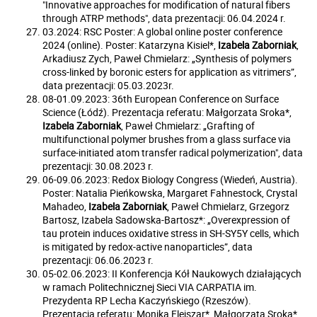
"Innovative approaches for modification of natural fibers
through ATRP methods", data prezentacji: 06.04.2024 r.
03.2024: RSC Poster: A global online poster conference
2024 (online). Poster: Katarzyna Kisiel*,
Izabela Zaborniak
,
Arkadiusz Zych, Paweł Chmielarz: „Synthesis of polymers
cross-linked by boronic esters for application as vitrimers”,
data prezentacji: 05.03.2023r.
08-01.09.2023: 36th European Conference on Surface
Science (Łódź). Prezentacja referatu: Małgorzata Sroka*,
Izabela Zaborniak
, Paweł Chmielarz: „Grafting of
multifunctional polymer brushes from a glass surface via
surface-initiated atom transfer radical polymerization", data
prezentacji: 30.08.2023 r.
06-09.06.2023: Redox Biology Congress (Wiedeń, Austria).
Poster: Natalia Pieńkowska, Margaret Fahnestock, Crystal
Mahadeo,
Izabela Zaborniak
, Paweł Chmielarz, Grzegorz
Bartosz, Izabela Sadowska-Bartosz*: „Overexpression of
tau protein induces oxidative stress in SH-SY5Y cells, which
is mitigated by redox-active nanoparticles”, data
prezentacji: 06.06.2023 r.
05-02.06.2023: II Konferencja Kół Naukowych działających
w ramach Politechnicznej Sieci VIA CARPATIA im.
Prezydenta RP Lecha Kaczyńskiego (Rzeszów).
Prezentacja referatu: Monika Flejszar*, Małgorzata Sroka*,