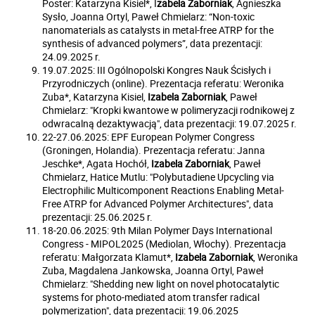
Poster: Katarzyna Kisiel*, I
zabela Zaborniak
, Agnieszka
Sysło, Joanna Ortyl, Paweł Chmielarz: “Non-toxic
nanomaterials as catalysts in metal-free ATRP for the
synthesis of advanced polymers”, data prezentacji:
24.09.2025 r.
19.07.2025: III Ogólnopolski Kongres Nauk Ścisłych i
Przyrodniczych (online). Prezentacja referatu: Weronika
Zuba*, Katarzyna Kisiel,
Izabela Zaborniak
, Paweł
Chmielarz: "Kropki kwantowe w polimeryzacji rodnikowej z
odwracalną dezaktywacją", data prezentacji: 19.07.2025 r.
22-27.06.2025: EPF European Polymer Congress
(Groningen, Holandia). Prezentacja referatu: Janna
Jeschke*, Agata Hochół,
Izabela Zaborniak
, Paweł
Chmielarz, Hatice Mutlu: "Polybutadiene Upcycling via
Electrophilic Multicomponent Reactions Enabling Metal-
Free ATRP for Advanced Polymer Architectures", data
prezentacji: 25.06.2025 r.
18-20.06.2025: 9th Milan Polymer Days International
Congress - MIPOL2025 (Mediolan, Włochy). Prezentacja
referatu: Małgorzata Klamut*,
Izabela Zaborniak
, Weronika
Zuba, Magdalena Jankowska, Joanna Ortyl, Paweł
Chmielarz: "Shedding new light on novel photocatalytic
systems for photo-mediated atom transfer radical
polymerization", data prezentacji: 19.06.2025