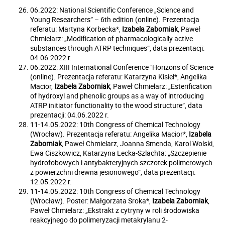
06.2022: National Scientific Conference „Science and
Young Researchers” – 6th edition (online). Prezentacja
referatu: Martyna Korbecka*,
Izabela Zaborniak
, Paweł
Chmielarz: „Modification of pharmacologically active
substances through ATRP techniques”, data prezentacji:
04.06.2022 r.
06.2022: XIII International Conference "Horizons of Science
(online). Prezentacja referatu: Katarzyna Kisiel*, Angelika
Macior,
Izabela Zaborniak
, Paweł Chmielarz: „Esterification
of hydroxyl and phenolic groups as a way of introducing
ATRP initiator functionality to the wood structure”, data
prezentacji: 04.06.2022 r.
11-14.05.2022: 10th Congress of Chemical Technology
(Wrocław). Prezentacja referatu: Angelika Macior*,
Izabela
Zaborniak
, Paweł Chmielarz, Joanna Smenda, Karol Wolski,
Ewa Ciszkowicz, Katarzyna Lecka-Szlachta: „Szczepienie
hydrofobowych i antybakteryjnych szczotek polimerowych
z powierzchni drewna jesionowego”, data prezentacji:
12.05.2022 r.
11-14.05.2022: 10th Congress of Chemical Technology
(Wrocław). Poster: Małgorzata Sroka*,
Izabela Zaborniak
,
Paweł Chmielarz: „Ekstrakt z cytryny w roli środowiska
reakcyjnego do polimeryzacji metakrylanu 2-